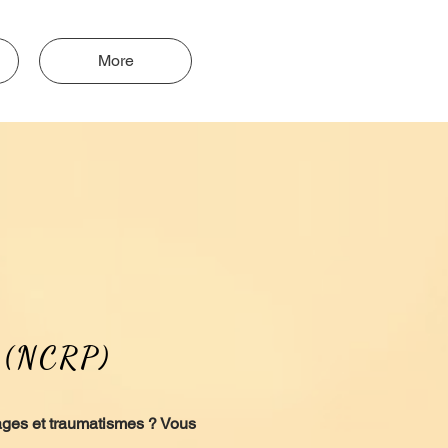
More
e (NCRP)
cages et traumatismes ? Vous