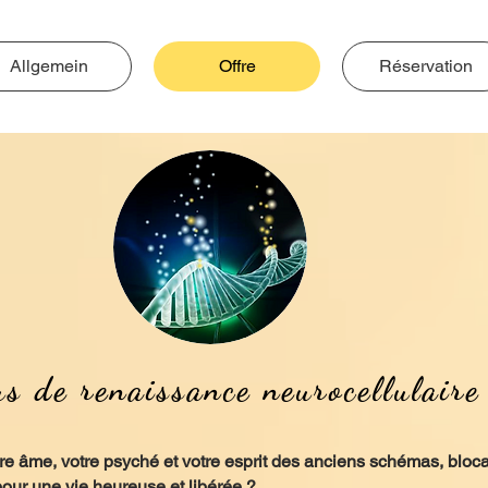
Allgemein
Offre
Réservation
us de renaissance neurocellulair
otre âme, votre psyché et votre esprit des anciens schémas, blo
our une vie heureuse et libérée ?