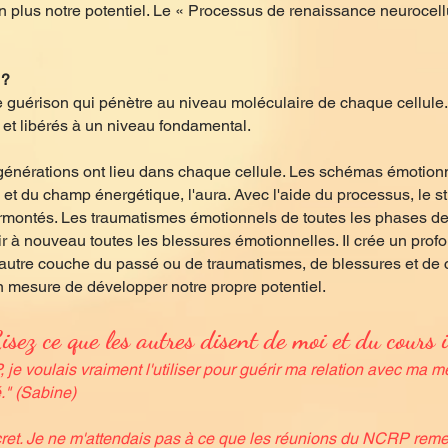
 plus notre potentiel. Le « Processus de renaissance neurocell
 ?
de guérison qui pénètre au niveau moléculaire de chaque cellule
és et libérés à un niveau fondamental.
égénérations ont lieu dans chaque cellule. Les schémas émotio
 et du champ énergétique, l'aura. Avec l'aide du processus, le s
rmontés. Les traumatismes émotionnels de toutes les phases de 
ir à nouveau toutes les blessures émotionnelles. Il crée un pr
 autre couche du passé ou de traumatismes, de blessures et de c
 mesure de développer notre propre potentiel.
isez ce que les autres disent de moi et du cours i
je voulais vraiment l'utiliser pour guérir ma relation avec ma mè
." (Sabine)
ncret. Je ne m'attendais pas à ce que les réunions du NCRP rem