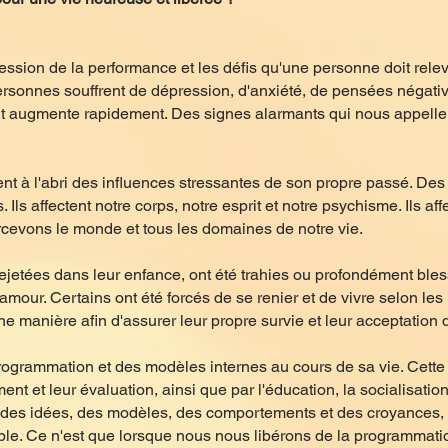
ession de la performance et les défis qu'une personne doit relev
ersonnes souffrent de dépression, d'anxiété, de pensées négat
ut augmente rapidement. Des signes alarmants qui nous appellen
 à l'abri des influences stressantes de son propre passé. Des
Ils affectent notre corps, notre esprit et notre psychisme. Ils af
ercevons le monde et tous les domaines de notre vie.
etées dans leur enfance, ont été trahies ou profondément bles
'amour. Certains ont été forcés de se renier et de vivre selon les
e manière afin d'assurer leur propre survie et leur acceptation d
rammation et des modèles internes au cours de sa vie. Cette 
ent et leur évaluation, ainsi que par l'éducation, la socialisatio
 des idées, des modèles, des comportements et des croyances, se
le. Ce n'est que lorsque nous nous libérons de la programmation