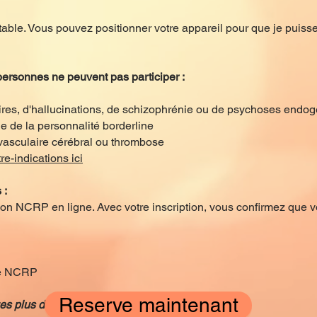
table. Vous pouvez positionner votre appareil pour que je puiss
rsonnes ne peuvent pas participer :
lires, d'hallucinations, de schizophrénie ou de psychoses endo
le de la personnalité borderline
 vasculaire cérébral ou thrombose
e-indications ici
 :
on NCRP en ligne. Avec votre inscription, vous confirmez que v
iée NCRP
Reserve maintenant
s plus détaillés
dans notre blog
.