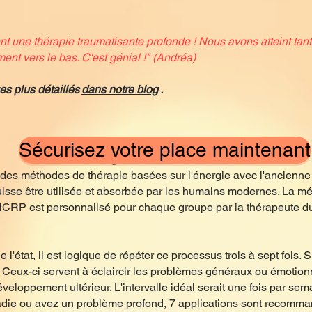
ent une thérapie traumatisante profonde ! Nous avons atteint tan
nt vers le bas. C'est génial !" (Andréa)
s plus détaillés
dans notre blog
.
Sécurisez votre place maintenant
Découvrez les secrets du NCRP
es méthodes de thérapie basées sur l'énergie avec l'ancienne
puisse être utilisée et absorbée par les humains modernes. La 
 NCRP est personnalisé pour chaque groupe par la thérapeute 
l'état, il est logique de répéter ce processus trois à sept fois.
. Ceux-ci servent à éclaircir les problèmes généraux ou émotion
veloppement ultérieur. L'intervalle idéal serait une fois par sem
ladie ou avez un problème profond, 7 applications sont recommand