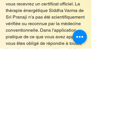
vous recevrez un certificat officiel. La
thérapie énergétique Siddha Varma de
Sri Pranaji n'a pas été scientifiquement
vérifiée ou reconnue par la médecine
conventionnelle. Dans l'application
pratique de ce que vous avez appris,
vous êtes obligé de répondre à toutes
les exigences des autorités sanitaires
locales.
Questions d'organisation
Nombre de places et emplacement :
Le nombre de places pour la formation
est limité à 30 places.
Lieu : Hôtel Garni Mittenza,
Hauptstrasse 4, 4132 Muttenz
Langue de la classe :
La langue d'enseignement est l'anglais