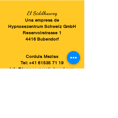
El Siddhaweg
Una empresa de
Hypnosezentrum Schweiz GmbH
Reservoirstrasse 1
4416 Bubendorf
Cordula Mezias
Tel:
+41 61535 71 19
info@hypnosepraxis-basel.com
© 2021 por Hypnosiszentrum Schweiz
GmbH
Para reservar
protección de Datos
imprimir