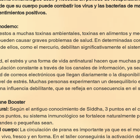
e que su cuerpo puede combatir los virus y las bacterias de m
ntimientos positivos.
moderno:
tos a muchas toxinas ambientales, toxinas en alimentos y med
, pueden causar graves problemas de salud. En determinadas co
de ellos, como el mercurio, debilitan significativamente el sist
ad, el estrés y una forma de vida antinatural hacen que muchas
lación constante a través de los canales de información, ya sea
 de correos electrónicos que llegan diariamente o la disponibil
ivel de estrés. Muchas personas experimentan un desequilibrio 
na influencia debilitante, que se refleja en consecuencia en el
une Booster
ral:
Según el antiguo conocimiento de Siddha, 3 puntos en el 
tos puntos, su sistema inmunológico se fortalece naturalmente p
randes o pequeñas sean.
l cuerpo:
La circulación de prana es importante ya que es el mov
 vivo, fresco y en forma. En el taller conseguirás la activación 