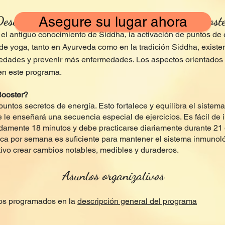
Descubra los secretos de Siddha Immune Boost
Asegure su lugar ahora
l antiguo conocimiento de Siddha, la activación de puntos de 
 de yoga, tanto en Ayurveda como en la tradición Siddha, exist
edades y prevenir más enfermedades. Los aspectos orientados a
en este programa.
Booster?
puntos secretos de energía. Esto fortalece y equilibra el sistem
e le enseñará una secuencia especial de ejercicios. Es fácil de in
madamente 18 minutos y debe practicarse diariamente durante 21 
ca por semana es suficiente para mantener el sistema inmunológ
tivo crear cambios notables, medibles y duraderos.
Asuntos organizativos
ios programados en la
descripción general del programa