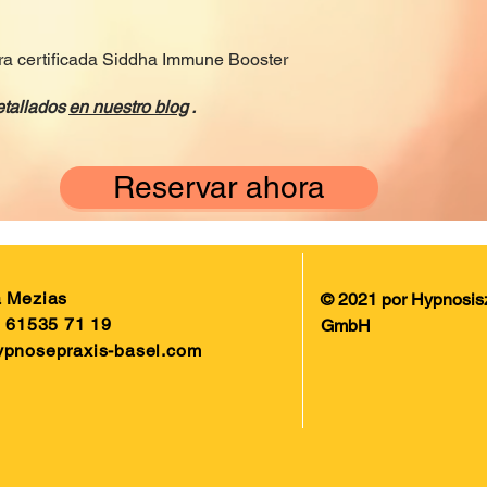
ra certificada Siddha Immune Booster
tallados
en nuestro blog
.
Reservar ahora
a Mezias
© 2021 por Hypnosis
1 61535 71 19
GmbH
ypnosepraxis-basel.com