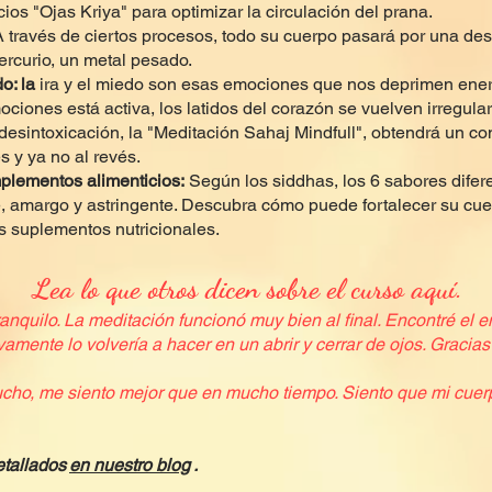
ios "Ojas Kriya" para optimizar la circulación del prana.
 través de ciertos procesos, todo su cuerpo pasará por una des
ercurio, un metal pesado.
o: la
ira y el miedo son esas emociones que nos deprimen ene
ones está activa, los latidos del corazón se vuelven irregulare
desintoxicación, la "Meditación Sahaj Mindfull", obtendrá un co
s y ya no al revés.
plementos alimenticios:
Según los siddhas, los 6 sabores difer
te, amargo y astringente. Descubra cómo puede fortalecer su cu
s suplementos nutricionales.
Lea lo que otros dicen sobre el curso aquí.
ranquilo. La meditación funcionó muy bien al final. Encontré el
vamente lo volvería a hacer en un abrir y cerrar de ojos. Gracia
cho, me siento mejor que en mucho tiempo. Siento que mi cuerp
tallados
en nuestro blog
.