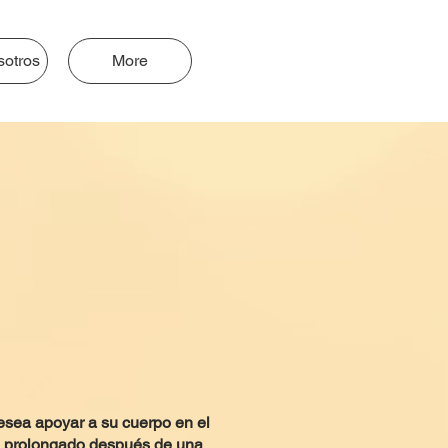
sotros
More
esea apoyar a su cuerpo en el
ón prolongado después de una