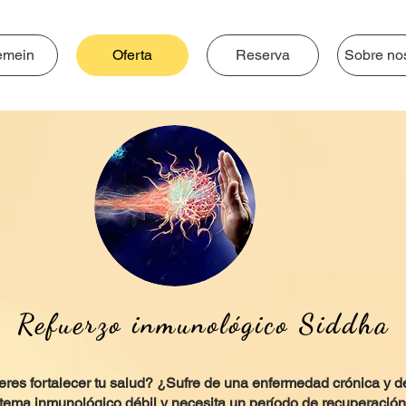
emein
Oferta
Reserva
Sobre no
Refuerzo inmunológico Siddha
res fortalecer tu salud? ¿Sufre de una enfermedad crónica y d
tema inmunológico débil y necesita un período de recuperaci