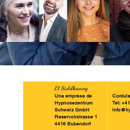
El Siddhaweg
Una empresa de
Cordul
Hypnosezentrum
Tel: +4
Schweiz GmbH
info@h
Reservoirstrasse 1
4416 Bubendorf