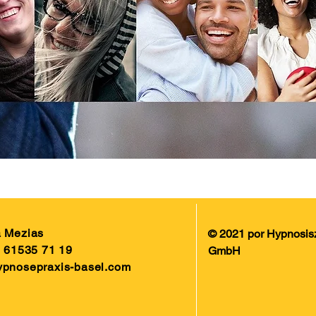
a Mezias
© 2021 por Hypnosis
1 61535 71 19
GmbH
ypnosepraxis-basel.com