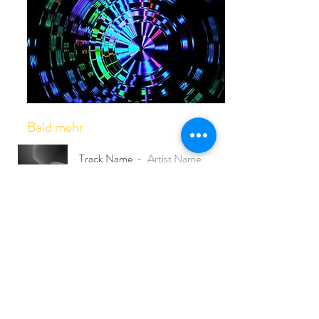
Bald mehr
Track Name
Artist Name
-01:04
El Siddhaweg
Una empresa de
Hypnosezentrum Schweiz GmbH
Reservoirstrasse 1